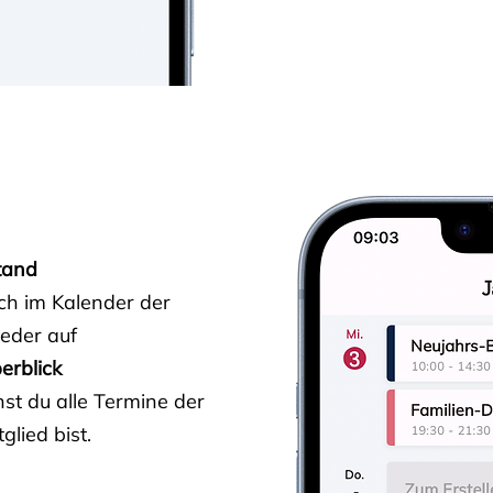
tand
ich im Kalender der
ieder auf
erblick
st du alle Termine der
glied bist.