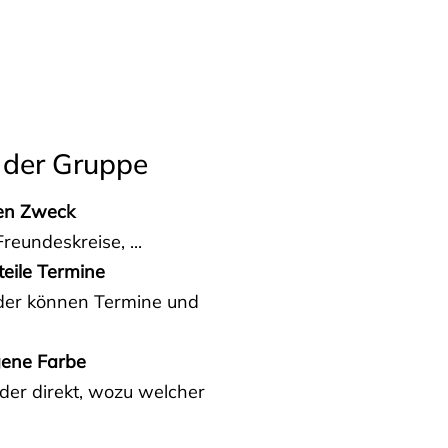
 der Gruppe
den Zweck
reundeskreise, ...
teile Termine
eder können Termine und
gene Farbe
der direkt, wozu welcher