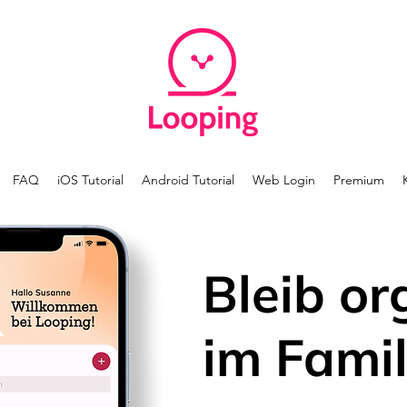
FAQ
iOS Tutorial
Android Tutorial
Web Login
Premium
Bleib or
im Famil