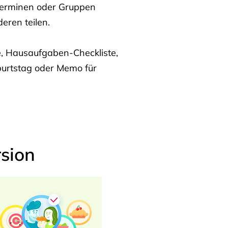
Terminen oder Gruppen
eren teilen.
te, Hausaufgaben-Checkliste,
burtstag oder Memo für
sion