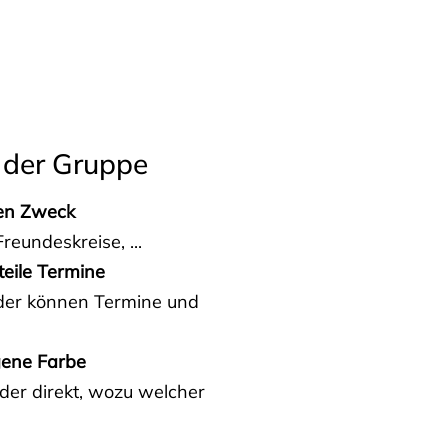
 der Gruppe
den Zweck
reundeskreise, ...
teile Termine
eder können Termine und
gene Farbe
der direkt, wozu welcher