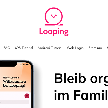
FAQ
iOS Tutorial
Android Tutorial
Web Login
Premium
Bleib or
im Famil