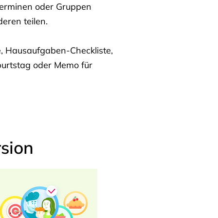
Terminen oder Gruppen
eren teilen.
te, Hausaufgaben-Checkliste,
burtstag oder Memo für
sion