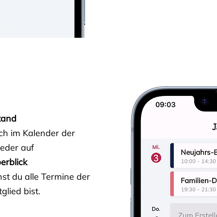
tand
ich im Kalender der
ieder auf
erblick
st du alle Termine der
glied bist.