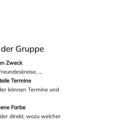
 der Gruppe
den Zweck
reundeskreise, ...
teile Termine
eder können Termine und
gene Farbe
der direkt, wozu welcher