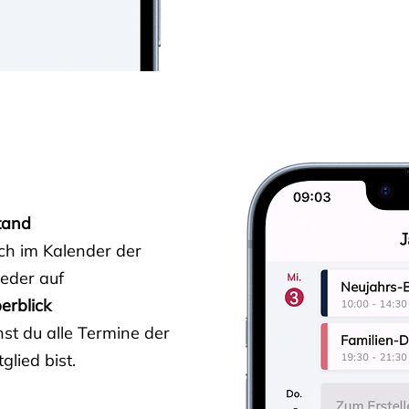
tand
ich im Kalender der
ieder auf
erblick
st du alle Termine der
glied bist.