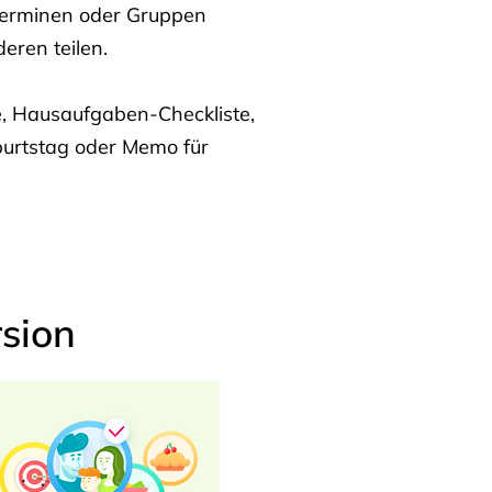
Terminen oder Gruppen
eren teilen.
te, Hausaufgaben-Checkliste,
burtstag oder Memo für
sion