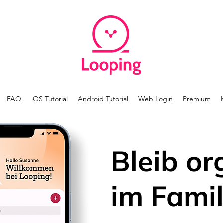
FAQ
iOS Tutorial
Android Tutorial
Web Login
Premium
Bleib or
im Famil