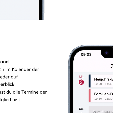
tand
ich im Kalender der
ieder auf
erblick
st du alle Termine der
glied bist.