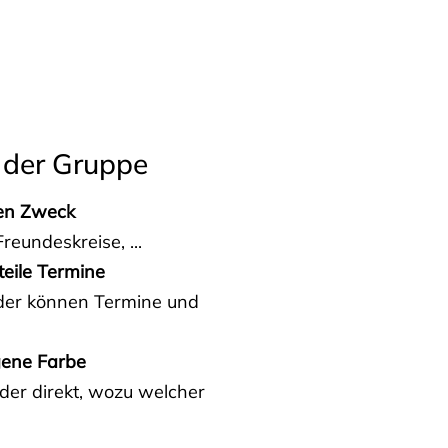
 der Gruppe
den Zweck
reundeskreise, ...
teile Termine
eder können Termine und
gene Farbe
der direkt, wozu welcher