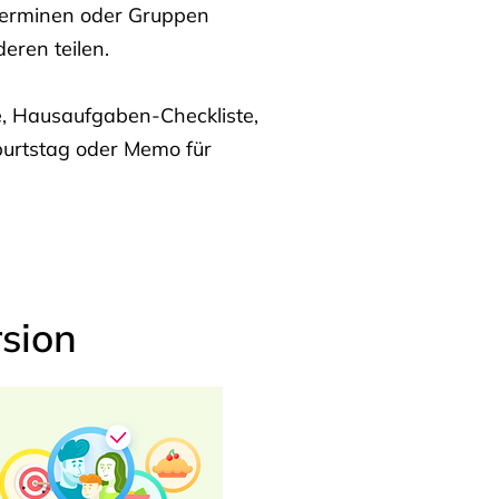
Terminen oder Gruppen
eren teilen.
te, Hausaufgaben-Checkliste,
burtstag oder Memo für
sion