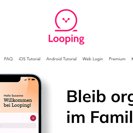
FAQ
iOS Tutorial
Android Tutorial
Web Login
Premium
Bleib or
im Famil