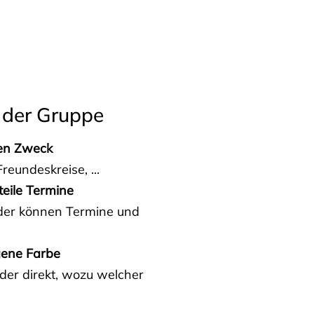
 der Gruppe
den Zweck
reundeskreise, ...
teile Termine
eder können Termine und
gene Farbe
der direkt, wozu welcher