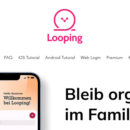
FAQ
iOS Tutorial
Android Tutorial
Web Login
Premium
Bleib or
im Famil