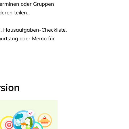
Terminen oder Gruppen
eren teilen.
te, Hausaufgaben-Checkliste,
burtstag oder Memo für
sion