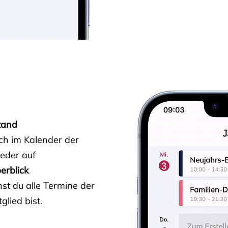
tand
ich im Kalender der
ieder auf
erblick
st du alle Termine der
glied bist.