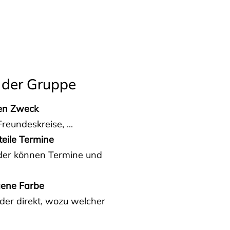
 der Gruppe
den Zweck
reundeskreise, ...
teile Termine
eder können Termine und
gene Farbe
der direkt, wozu welcher