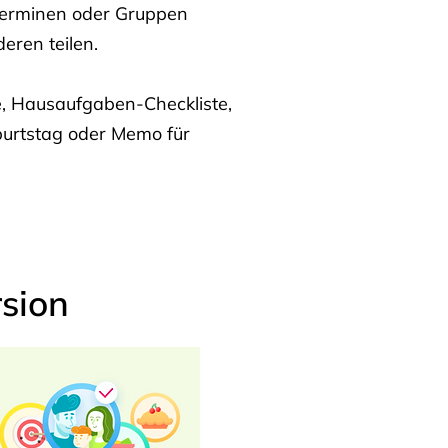
Terminen oder Gruppen
eren teilen.
te, Hausaufgaben-Checkliste,
burtstag oder Memo für
sion