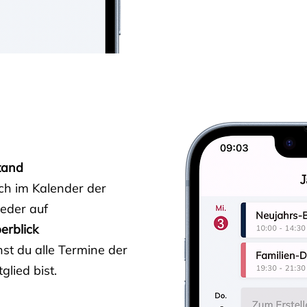
tand
ich im Kalender der
ieder auf
erblick
st du alle Termine der
glied bist.