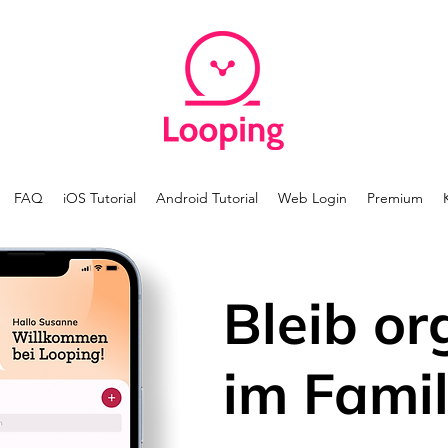
FAQ
iOS Tutorial
Android Tutorial
Web Login
Premium
Bleib or
im Famil