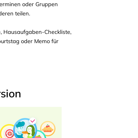
Terminen oder Gruppen
eren teilen.
te, Hausaufgaben-Checkliste,
burtstag oder Memo für
sion