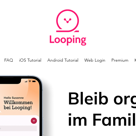
FAQ
iOS Tutorial
Android Tutorial
Web Login
Premium
Bleib or
im Famil