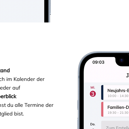
tand
ich im Kalender der
ieder auf
erblick
st du alle Termine der
glied bist.