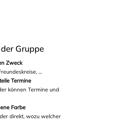
 der Gruppe
den Zweck
reundeskreise, ...
teile Termine
eder können Termine und
gene Farbe
der direkt, wozu welcher