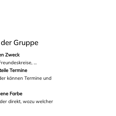
 der Gruppe
den Zweck
reundeskreise, ...
teile Termine
eder können Termine und
gene Farbe
der direkt, wozu welcher