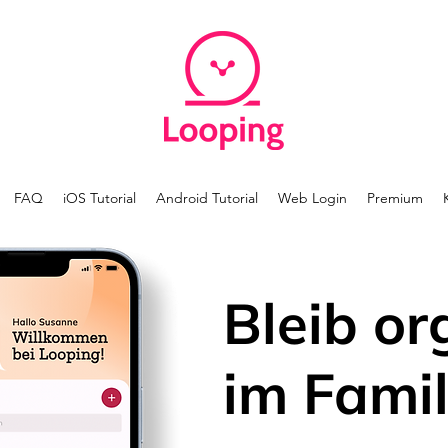
FAQ
iOS Tutorial
Android Tutorial
Web Login
Premium
Bleib or
im Famil