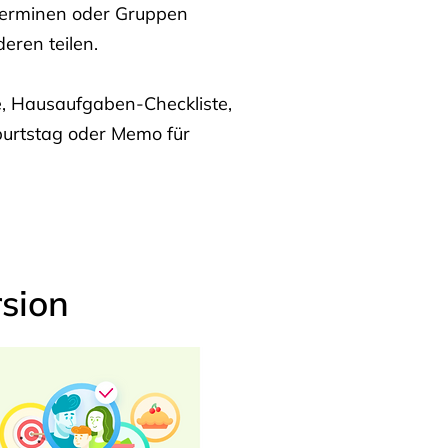
Terminen oder Gruppen
eren teilen.
te, Hausaufgaben-Checkliste,
burtstag oder Memo für
sion