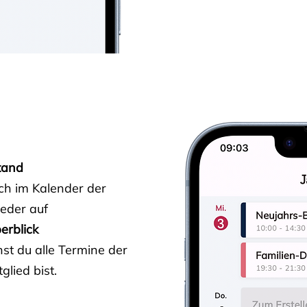
tand
ich im Kalender der
ieder auf
erblick
st du alle Termine der
glied bist.