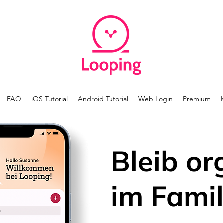
FAQ
iOS Tutorial
Android Tutorial
Web Login
Premium
Bleib or
im Famil