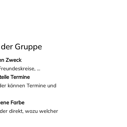
 der Gruppe
den Zweck
reundeskreise, ...
teile Termine
eder können Termine und
gene Farbe
der direkt, wozu welcher