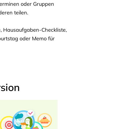
Terminen oder Gruppen
eren teilen.
te, Hausaufgaben-Checkliste,
burtstag oder Memo für
sion