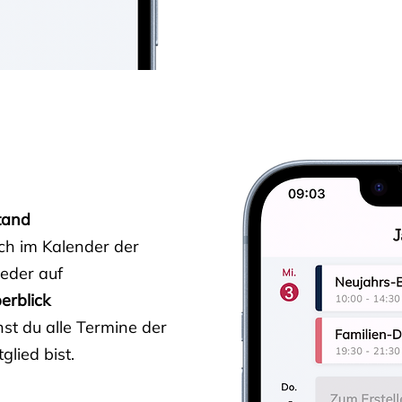
tand
ich im Kalender der
ieder auf
erblick
st du alle Termine der
glied bist.