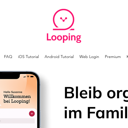
FAQ
iOS Tutorial
Android Tutorial
Web Login
Premium
Bleib or
im Famil