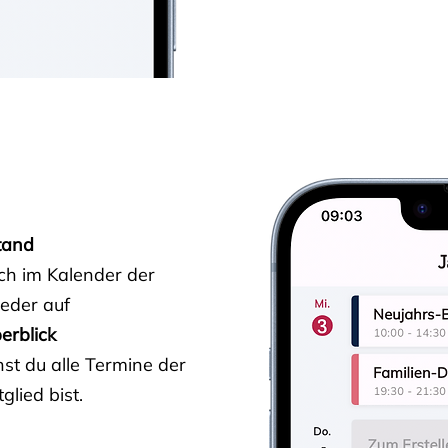
tand
ich im Kalender der
ieder auf
erblick
st du alle Termine der
glied bist.