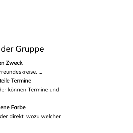
 der Gruppe
den Zweck
reundeskreise, ...
teile Termine
eder können Termine und
gene Farbe
der direkt, wozu welcher