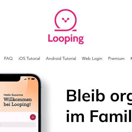
FAQ
iOS Tutorial
Android Tutorial
Web Login
Premium
Bleib or
im Famil