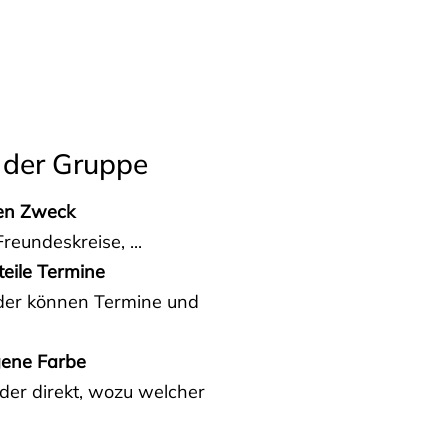
 der Gruppe
den Zweck
reundeskreise, ...
teile Termine
eder können Termine und
gene Farbe
der direkt, wozu welcher