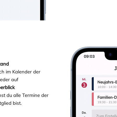
tand
ich im Kalender der
ieder auf
erblick
st du alle Termine der
glied bist.