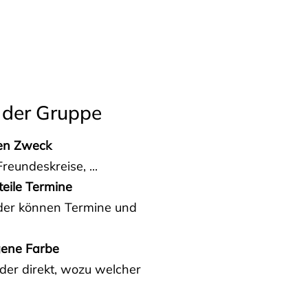
 der Gruppe
den Zweck
reundeskreise, ...
teile Termine
eder können Termine und
gene Farbe
der direkt, wozu welcher