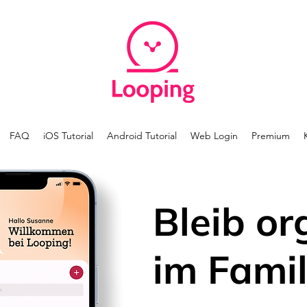
FAQ
iOS Tutorial
Android Tutorial
Web Login
Premium
Bleib or
im Famil