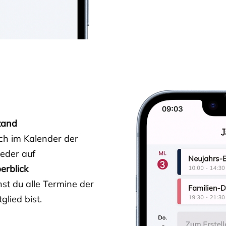
tand
ich im Kalender der
ieder auf
erblick
st du alle Termine der
glied bist.