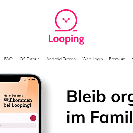
FAQ
iOS Tutorial
Android Tutorial
Web Login
Premium
Bleib or
im Famil