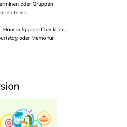
Terminen oder Gruppen
eren teilen.
te, Hausaufgaben-Checkliste,
burtstag oder Memo für
sion