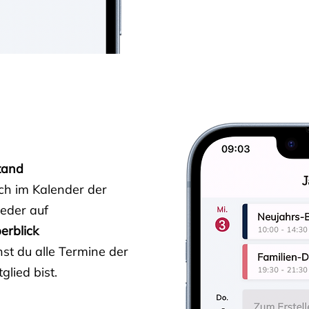
tand
ich im Kalender der
ieder auf
erblick
st du alle Termine der
glied bist.