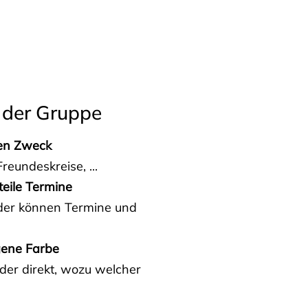
 der Gruppe
den Zweck
reundeskreise, ...
teile Termine
eder können Termine und
gene Farbe
der direkt, wozu welcher