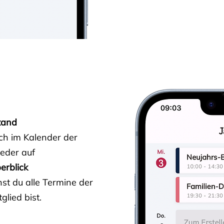
tand
ich im Kalender der
ieder auf
erblick
st du alle Termine der
glied bist.