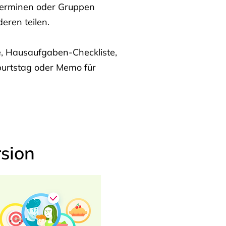
Terminen oder Gruppen
eren teilen.
te, Hausaufgaben-Checkliste,
burtstag oder Memo für
sion