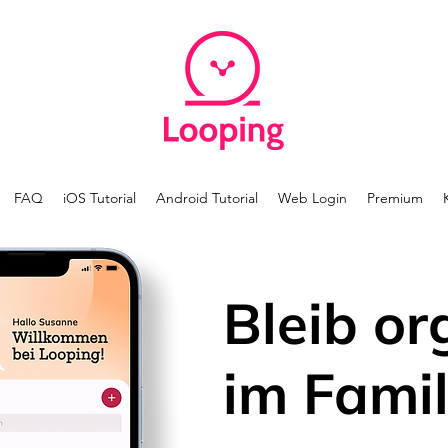
FAQ
iOS Tutorial
Android Tutorial
Web Login
Premium
Bleib or
im Famil