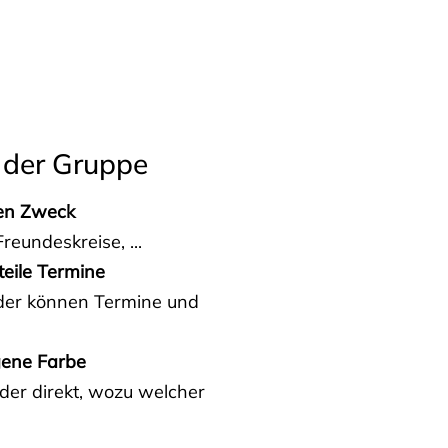
 der Gruppe
den Zweck
reundeskreise, ...
teile Termine
eder können Termine und
gene Farbe
der direkt, wozu welcher