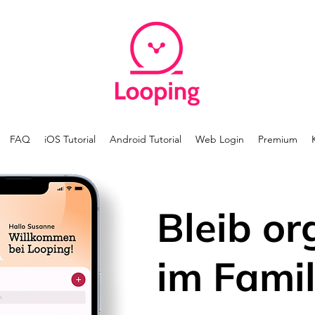
FAQ
iOS Tutorial
Android Tutorial
Web Login
Premium
Bleib or
im Famil