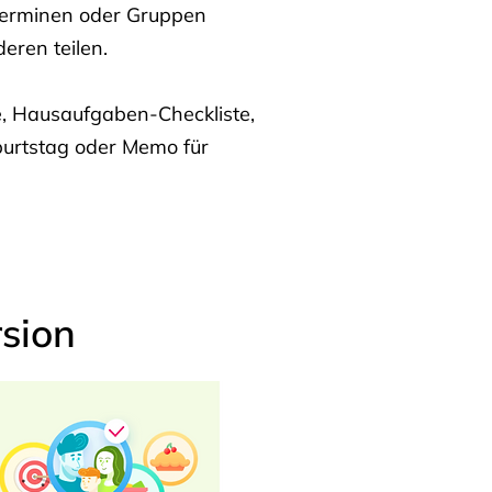
Terminen oder Gruppen
eren teilen.
te, Hausaufgaben-Checkliste,
burtstag oder Memo für
sion