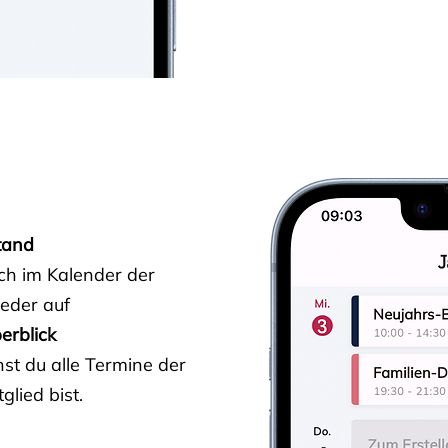
tand
ich im Kalender der
ieder auf
erblick
st du alle Termine der
glied bist.