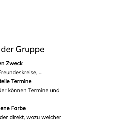
 der Gruppe
den Zweck
reundeskreise, ...
teile Termine
eder können Termine und
gene Farbe
der direkt, wozu welcher