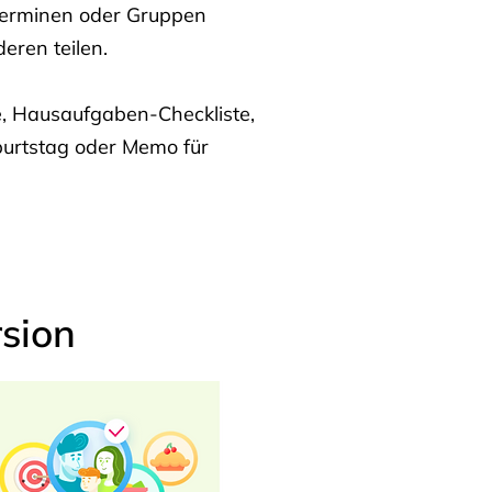
Terminen oder Gruppen
eren teilen.
te, Hausaufgaben-Checkliste,
burtstag oder Memo für
sion