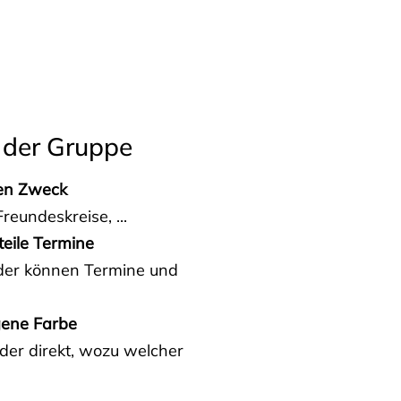
 der Gruppe
den Zweck
reundeskreise, ...
teile Termine
eder können Termine und
gene Farbe
der direkt, wozu welcher