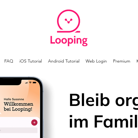
FAQ
iOS Tutorial
Android Tutorial
Web Login
Premium
Bleib or
im Famil