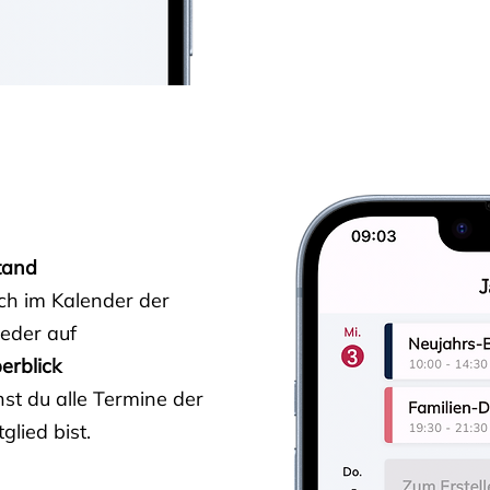
tand
ich im Kalender der
ieder auf
erblick
st du alle Termine der
glied bist.