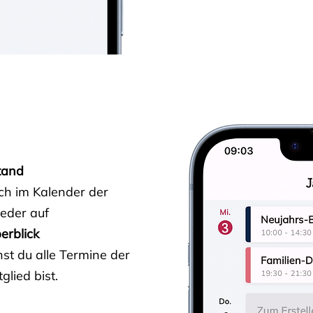
tand
ich im Kalender der
ieder auf
erblick
st du alle Termine der
glied bist.