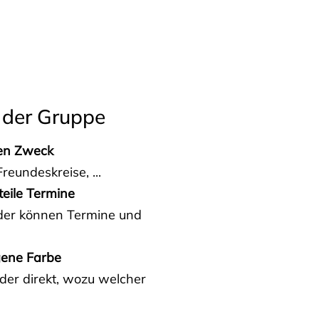
 der Gruppe
den Zweck
reundeskreise, ...
teile Termine
eder können Termine und
gene Farbe
der direkt, wozu welcher