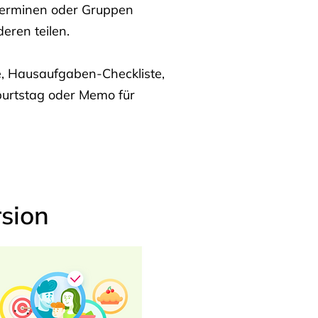
Terminen oder Gruppen
eren teilen.
te, Hausaufgaben-Checkliste,
burtstag oder Memo für
sion