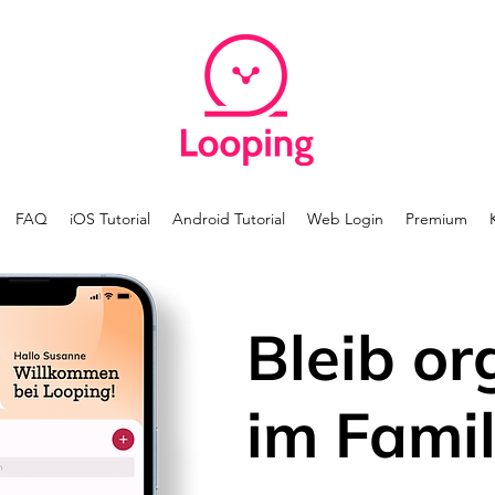
FAQ
iOS Tutorial
Android Tutorial
Web Login
Premium
Bleib or
im Famil