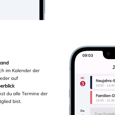
tand
ich im Kalender der
ieder auf
erblick
st du alle Termine der
glied bist.