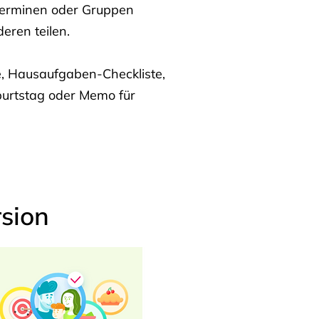
Terminen oder Gruppen
eren teilen.
te, Hausaufgaben-Checkliste,
burtstag oder Memo für
sion