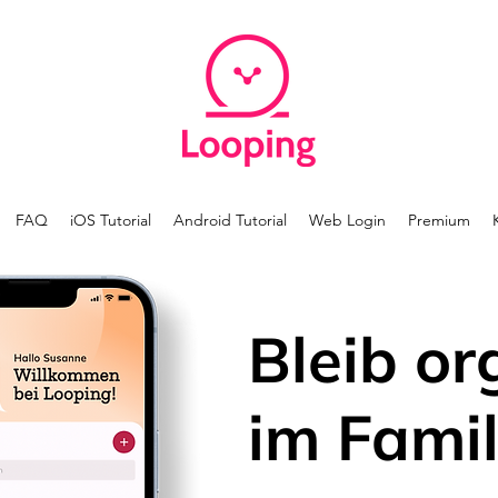
FAQ
iOS Tutorial
Android Tutorial
Web Login
Premium
Bleib or
im Famil