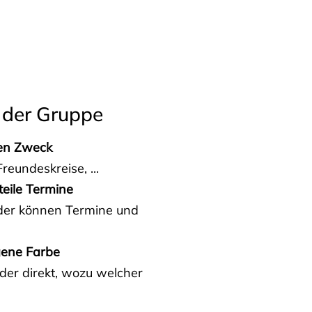
 der Gruppe
den Zweck
reundeskreise, ...
teile Termine
eder können Termine und
gene Farbe
der direkt, wozu welcher