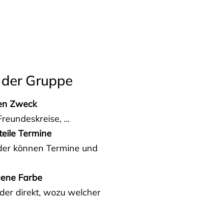
 der Gruppe
den Zweck
reundeskreise, ...
teile Termine
eder können Termine und
gene Farbe
der direkt, wozu welcher