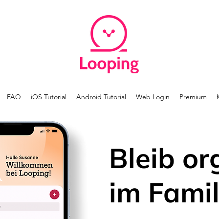
FAQ
iOS Tutorial
Android Tutorial
Web Login
Premium
Bleib or
im Famil