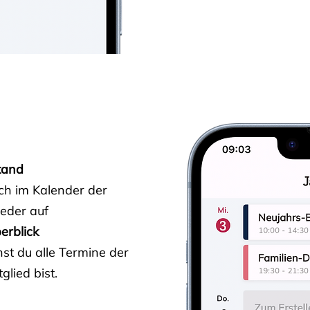
tand
ich im Kalender der
ieder auf
erblick
st du alle Termine der
glied bist.