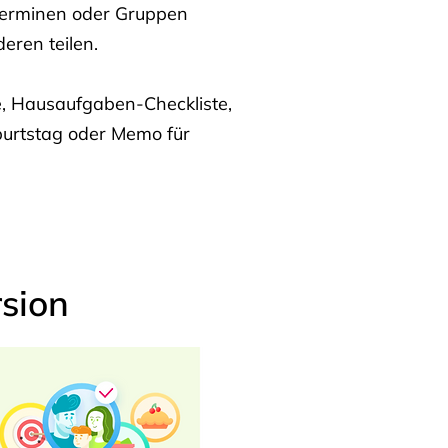
Terminen oder Gruppen
eren teilen.
te, Hausaufgaben-Checkliste,
burtstag oder Memo für
sion