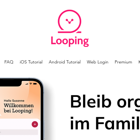
FAQ
iOS Tutorial
Android Tutorial
Web Login
Premium
Bleib or
im Famil