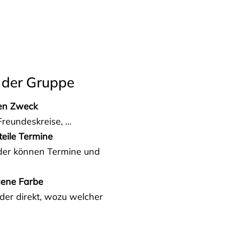
 der Gruppe
den Zweck
reundeskreise, ...
teile Termine
eder können Termine und
gene Farbe
der direkt, wozu welcher