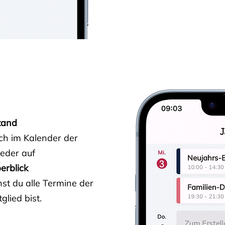
tand
ich im Kalender der
ieder auf
erblick
st du alle Termine der
glied bist.