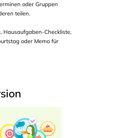
Terminen oder Gruppen
eren teilen.
te, Hausaufgaben-Checkliste,
burtstag oder Memo für
sion