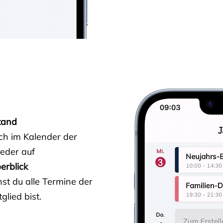
tand
ich im Kalender der
ieder auf
erblick
st du alle Termine der
glied bist.