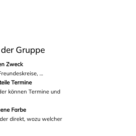
 der Gruppe
den Zweck
reundeskreise, ...
teile Termine
eder können Termine und
gene Farbe
der direkt, wozu welcher