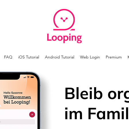
FAQ
iOS Tutorial
Android Tutorial
Web Login
Premium
Bleib or
im Famil