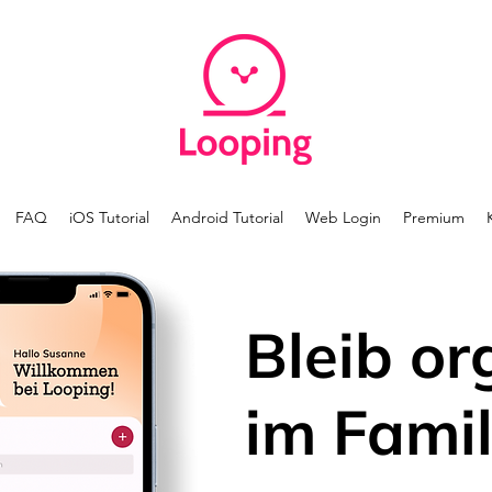
FAQ
iOS Tutorial
Android Tutorial
Web Login
Premium
Bleib or
im Famil