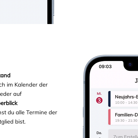
tand
ich im Kalender der
ieder auf
erblick
st du alle Termine der
glied bist.