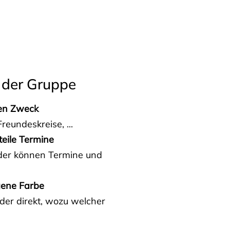
 der Gruppe
den Zweck
reundeskreise, ...
teile Termine
eder können Termine und
gene Farbe
der direkt, wozu welcher