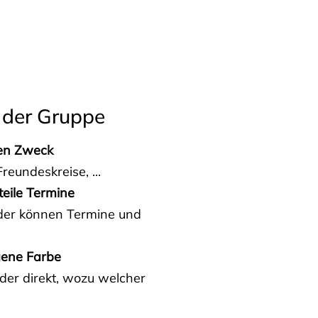
 der Gruppe
den Zweck
reundeskreise, ...
teile Termine
eder können Termine und
gene Farbe
der direkt, wozu welcher