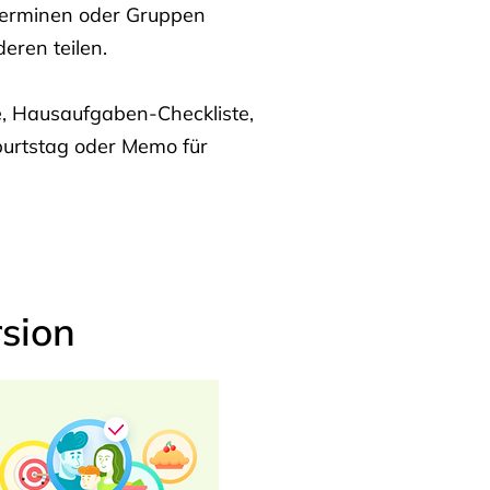
Terminen oder Gruppen
eren teilen.
te, Hausaufgaben-Checkliste,
burtstag oder Memo für
sion