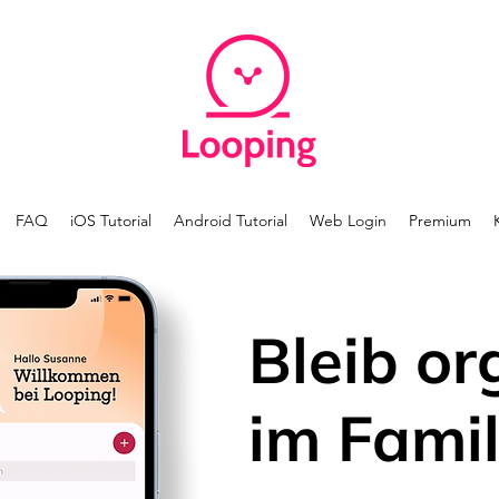
FAQ
iOS Tutorial
Android Tutorial
Web Login
Premium
Bleib or
im Famil