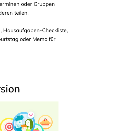
Terminen oder Gruppen
eren teilen.
te, Hausaufgaben-Checkliste,
burtstag oder Memo für
sion