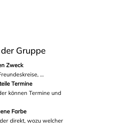
 der Gruppe
den Zweck
reundeskreise, ...
teile Termine
eder können Termine und
gene Farbe
der direkt, wozu welcher