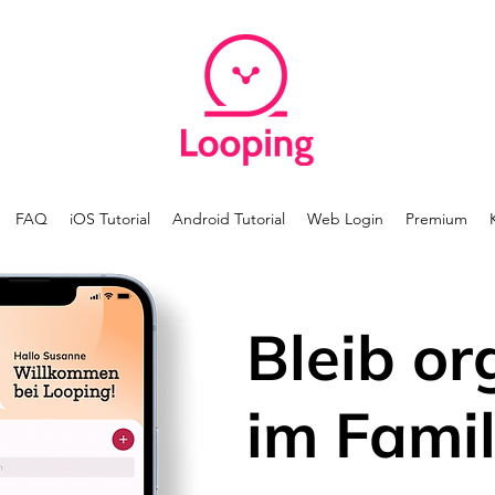
FAQ
iOS Tutorial
Android Tutorial
Web Login
Premium
Bleib or
im Famil