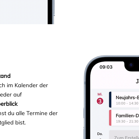
tand
ich im Kalender der
ieder auf
erblick
st du alle Termine der
glied bist.