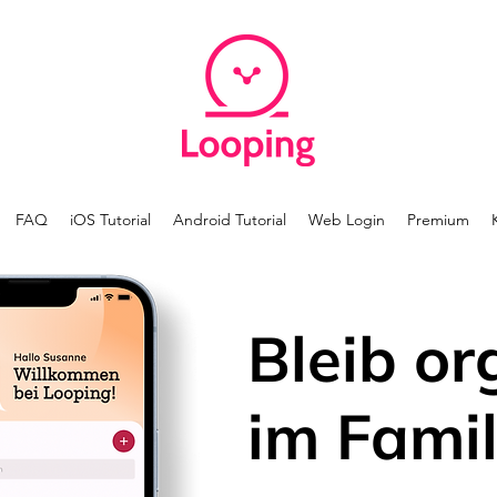
FAQ
iOS Tutorial
Android Tutorial
Web Login
Premium
Bleib or
im Famil