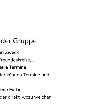
 der Gruppe
den Zweck
reundeskreise, ...
teile Termine
eder können Termine und
gene Farbe
der direkt, wozu welcher