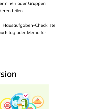
Terminen oder Gruppen
eren teilen.
te, Hausaufgaben-Checkliste,
burtstag oder Memo für
sion