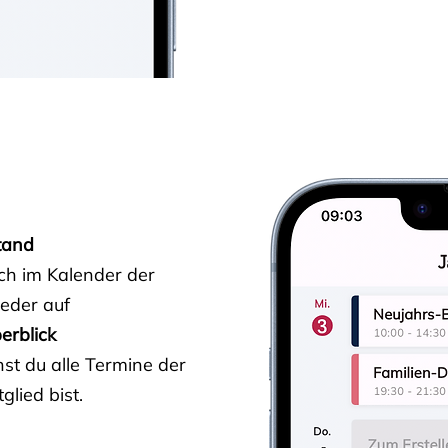
tand
ich im Kalender der
ieder auf
erblick
st du alle Termine der
glied bist.