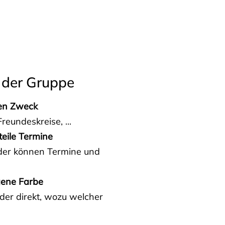
 der Gruppe
den Zweck
reundeskreise, ...
teile Termine
eder können Termine und
gene Farbe
der direkt, wozu welcher