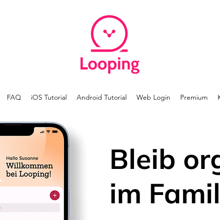
FAQ
iOS Tutorial
Android Tutorial
Web Login
Premium
Bleib or
im Famil