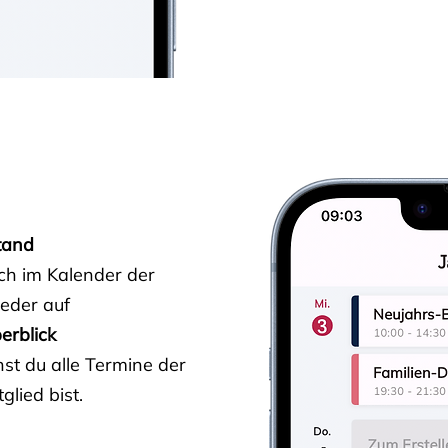
tand
ich im Kalender der
ieder auf
erblick
st du alle Termine der
glied bist.