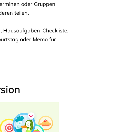
Terminen oder Gruppen
eren teilen.
te, Hausaufgaben-Checkliste,
burtstag oder Memo für
sion