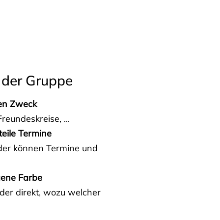
 der Gruppe
den Zweck
reundeskreise, ...
teile Termine
eder können Termine und
gene Farbe
der direkt, wozu welcher