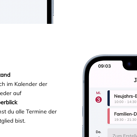
tand
ich im Kalender der
ieder auf
erblick
st du alle Termine der
glied bist.