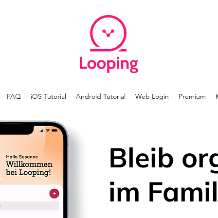
FAQ
iOS Tutorial
Android Tutorial
Web Login
Premium
Bleib or
im Famil