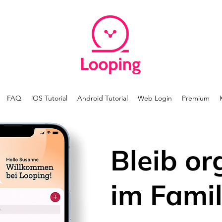
FAQ
iOS Tutorial
Android Tutorial
Web Login
Premium
Bleib or
im Famil