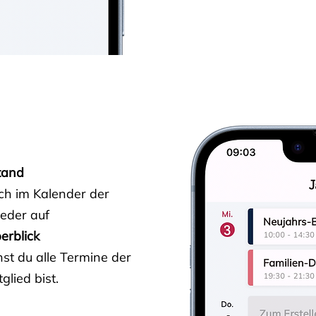
tand
ich im Kalender der
ieder auf
erblick
st du alle Termine der
glied bist.