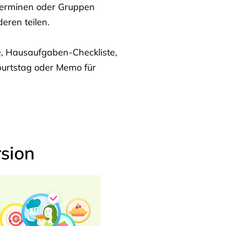
Terminen oder Gruppen
eren teilen.
te, Hausaufgaben-Checkliste,
burtstag oder Memo für
sion