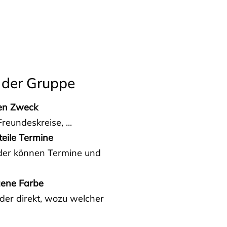
 der Gruppe
den Zweck
reundeskreise, ...
teile Termine
eder können Termine und
gene Farbe
der direkt, wozu welcher