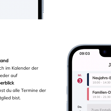
tand
ich im Kalender der
ieder auf
erblick
st du alle Termine der
glied bist.