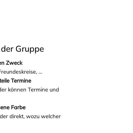
 der Gruppe
den Zweck
reundeskreise, ...
teile Termine
eder können Termine und
gene Farbe
der direkt, wozu welcher