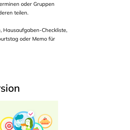
Terminen oder Gruppen
eren teilen.
te, Hausaufgaben-Checkliste,
burtstag oder Memo für
sion