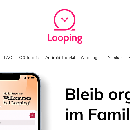
FAQ
iOS Tutorial
Android Tutorial
Web Login
Premium
Bleib or
im Famil