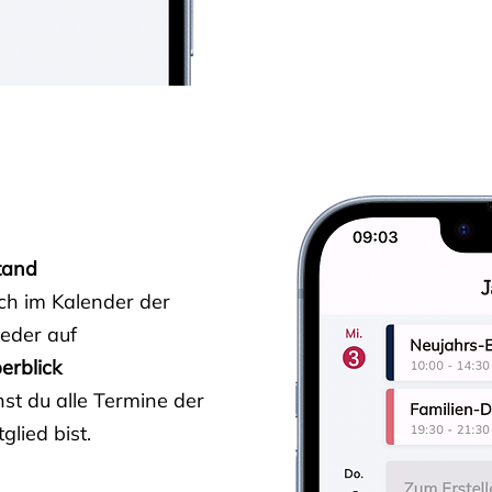
tand
ich im Kalender der
ieder auf
erblick
st du alle Termine der
glied bist.