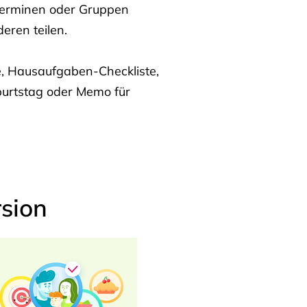
Terminen oder Gruppen
eren teilen.
te, Hausaufgaben-Checkliste,
burtstag oder Memo für
sion