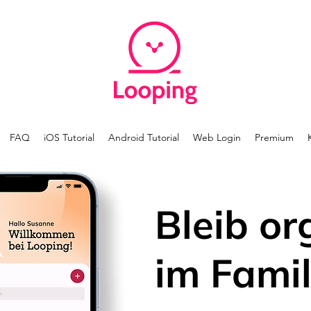
FAQ
iOS Tutorial
Android Tutorial
Web Login
Premium
Bleib or
im Famil