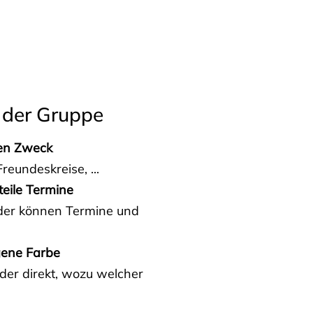
 der Gruppe
den Zweck
reundeskreise, ...
teile Termine
eder können Termine und
gene Farbe
der direkt, wozu welcher