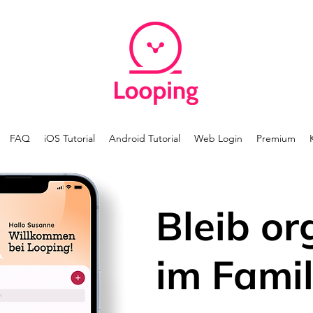
FAQ
iOS Tutorial
Android Tutorial
Web Login
Premium
Bleib or
im Famil