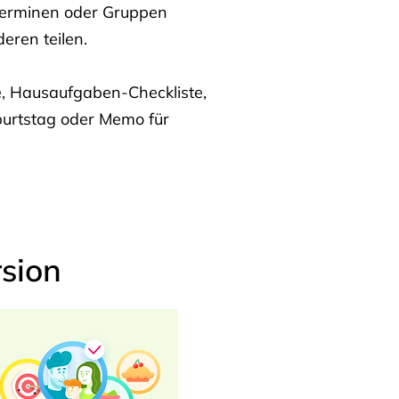
Terminen oder Gruppen
eren teilen.
te, Hausaufgaben-Checkliste,
burtstag oder Memo für
sion