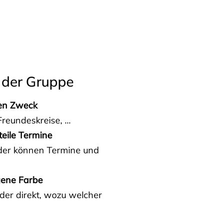
 der Gruppe
den Zweck
reundeskreise, ...
teile Termine
eder können Termine und
gene Farbe
der direkt, wozu welcher