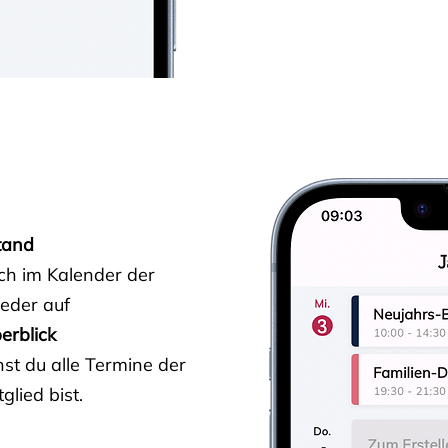
tand
ich im Kalender der
ieder auf
erblick
st du alle Termine der
glied bist.