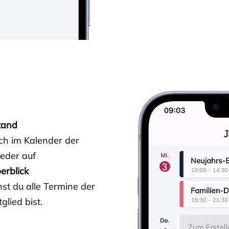
tand
ich im Kalender der
ieder auf
erblick
st du alle Termine der
glied bist.