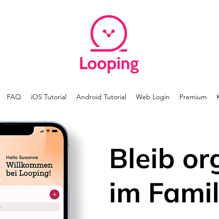
FAQ
iOS Tutorial
Android Tutorial
Web Login
Premium
Bleib or
im Famil