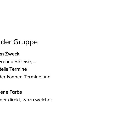
 der Gruppe
den Zweck
reundeskreise, ...
teile Termine
eder können Termine und
gene Farbe
der direkt, wozu welcher