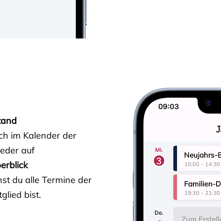
tand
ich im Kalender der
ieder auf
erblick
st du alle Termine der
glied bist.