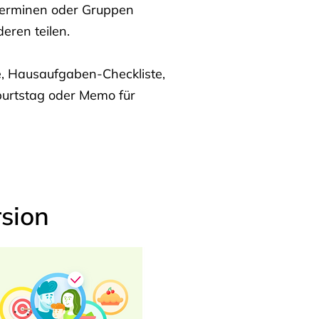
Terminen oder Gruppen
eren teilen.
te, Hausaufgaben-Checkliste,
burtstag oder Memo für
sion