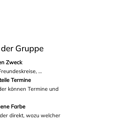
 der Gruppe
den Zweck
reundeskreise, ...
teile Termine
eder können Termine und
gene Farbe
der direkt, wozu welcher