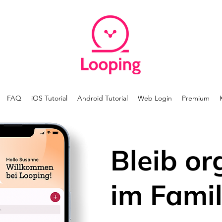
FAQ
iOS Tutorial
Android Tutorial
Web Login
Premium
Bleib or
im Famil