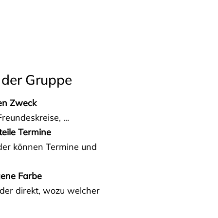
 der Gruppe
den Zweck
reundeskreise, ...
teile Termine
eder können Termine und
gene Farbe
der direkt, wozu welcher