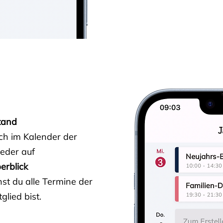
tand
ich im Kalender der
ieder auf
erblick
st du alle Termine der
glied bist.