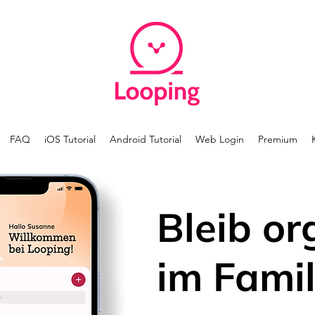
FAQ
iOS Tutorial
Android Tutorial
Web Login
Premium
Bleib or
im Famil