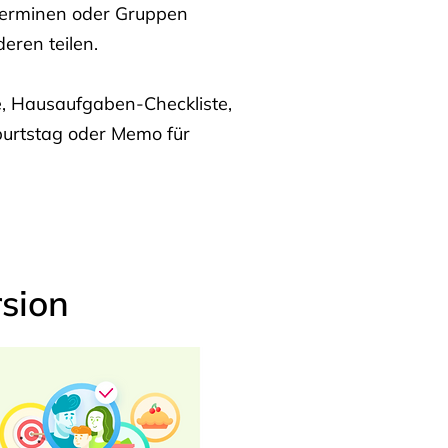
Terminen oder Gruppen
eren teilen.
te, Hausaufgaben-Checkliste,
burtstag oder Memo für
sion