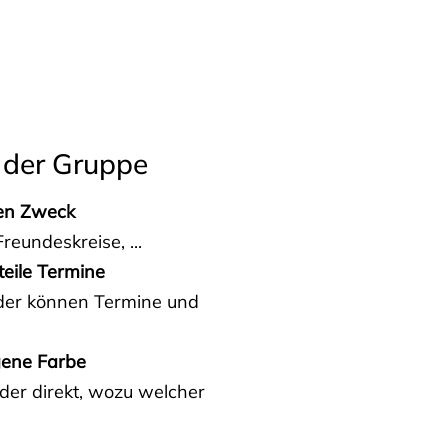
 der Gruppe
den Zweck
reundeskreise, ...
teile Termine
eder können Termine und
gene Farbe
der direkt, wozu welcher