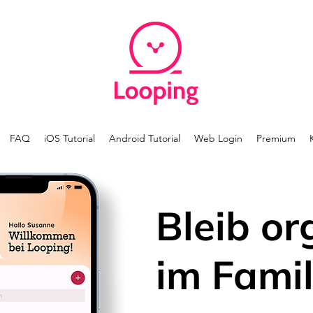
FAQ
iOS Tutorial
Android Tutorial
Web Login
Premium
Bleib or
im Famil