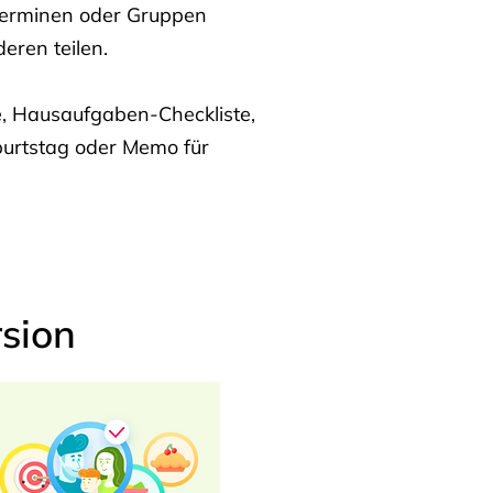
Terminen oder Gruppen
eren teilen.
te, Hausaufgaben-Checkliste,
burtstag oder Memo für
sion