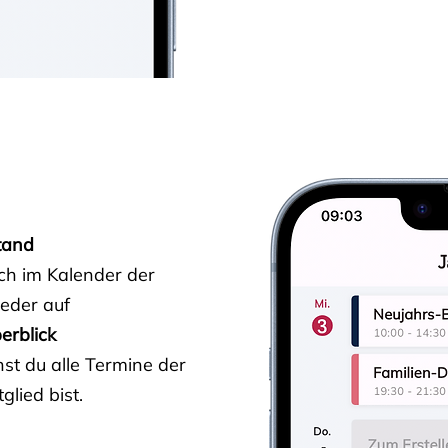
tand
ich im Kalender der
ieder auf
erblick
st du alle Termine der
glied bist.