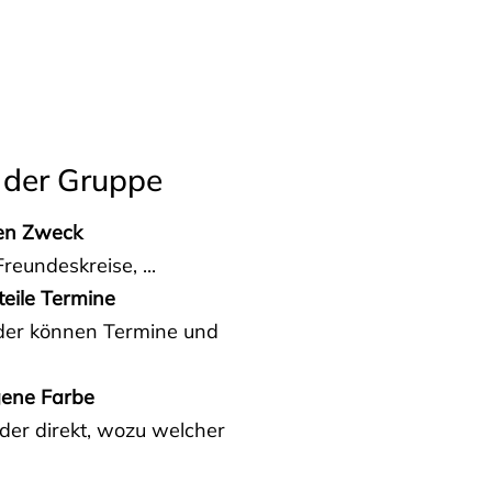
 der Gruppe
den Zweck
reundeskreise, ...
teile Termine
eder können Termine und
gene Farbe
der direkt, wozu welcher