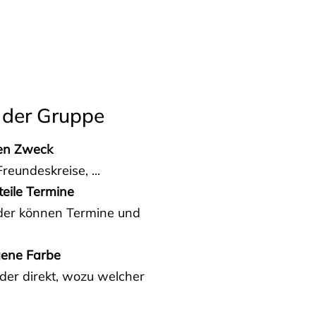
 der Gruppe
den Zweck
reundeskreise, ...
teile Termine
eder können Termine und
gene Farbe
der direkt, wozu welcher