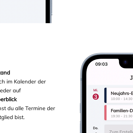
tand
ich im Kalender der
ieder auf
erblick
st du alle Termine der
glied bist.