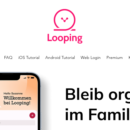
FAQ
iOS Tutorial
Android Tutorial
Web Login
Premium
Bleib or
im Famil