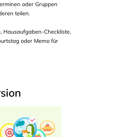
Terminen oder Gruppen
eren teilen.
te, Hausaufgaben-Checkliste,
burtstag oder Memo für
sion