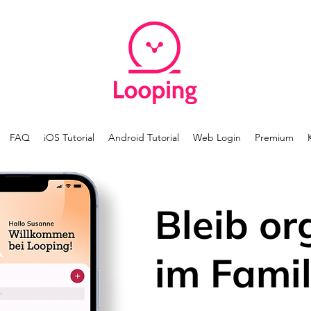
FAQ
iOS Tutorial
Android Tutorial
Web Login
Premium
Bleib or
im Famil