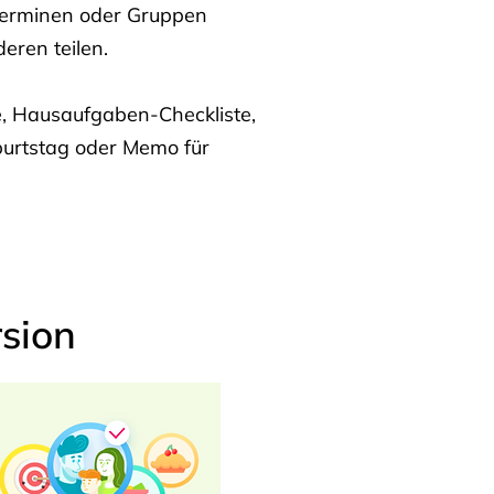
Terminen oder Gruppen
eren teilen.
te, Hausaufgaben-Checkliste,
burtstag oder Memo für
sion