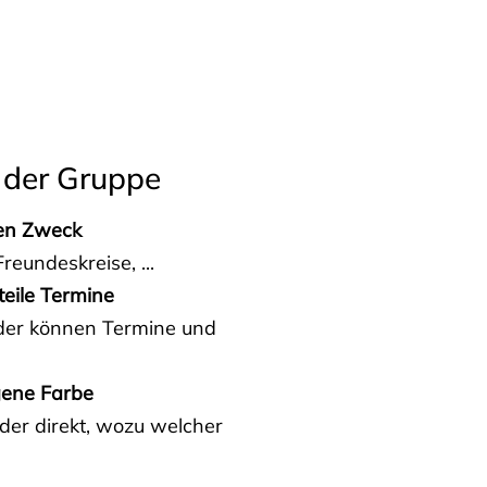
 der Gruppe
den Zweck
reundeskreise, ...
teile Termine
eder können Termine und
gene Farbe
der direkt, wozu welcher