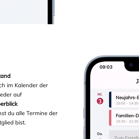
tand
ich im Kalender der
ieder auf
erblick
st du alle Termine der
glied bist.