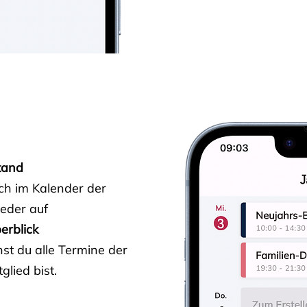
tand
ich im Kalender der
ieder auf
erblick
st du alle Termine der
glied bist.