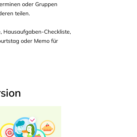
Terminen oder Gruppen
eren teilen.
te, Hausaufgaben-Checkliste,
burtstag oder Memo für
sion