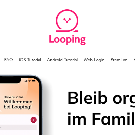
FAQ
iOS Tutorial
Android Tutorial
Web Login
Premium
Bleib or
im Famil