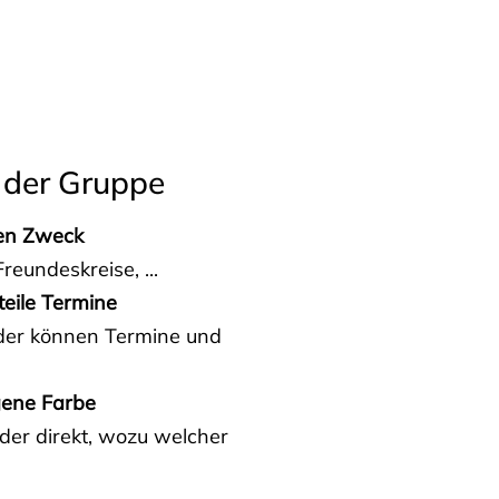
 der Gruppe
den Zweck
reundeskreise, ...
teile Termine
eder können Termine und
gene Farbe
der direkt, wozu welcher