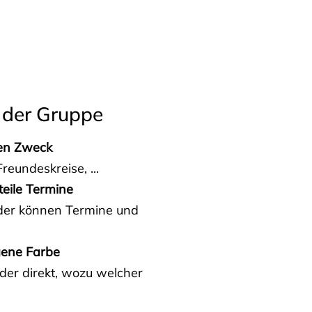
 der Gruppe
den Zweck
reundeskreise, ...
teile Termine
eder können Termine und
gene Farbe
der direkt, wozu welcher