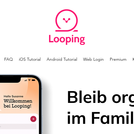
FAQ
iOS Tutorial
Android Tutorial
Web Login
Premium
Bleib or
im Famil