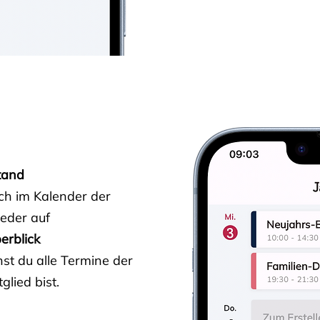
tand
ich im Kalender der
ieder auf
erblick
st du alle Termine der
glied bist.