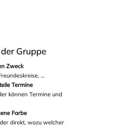
 der Gruppe
den Zweck
reundeskreise, ...
teile Termine
eder können Termine und
gene Farbe
der direkt, wozu welcher