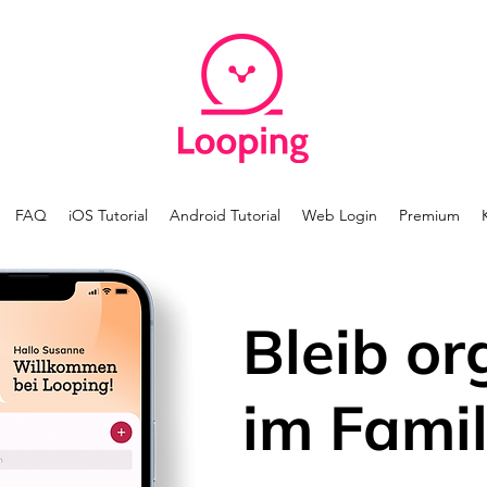
FAQ
iOS Tutorial
Android Tutorial
Web Login
Premium
Bleib or
im Famil