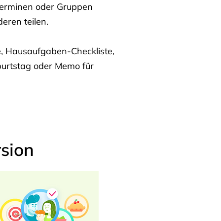
Terminen oder Gruppen
eren teilen.
te, Hausaufgaben-Checkliste,
burtstag oder Memo für
sion