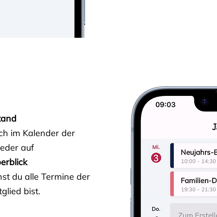
tand
ich im Kalender der
ieder auf
erblick
st du alle Termine der
glied bist.