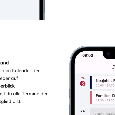
tand
ich im Kalender der
ieder auf
erblick
st du alle Termine der
glied bist.