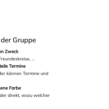
 der Gruppe
den Zweck
reundeskreise, ...
teile Termine
eder können Termine und
gene Farbe
der direkt, wozu welcher