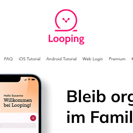
FAQ
iOS Tutorial
Android Tutorial
Web Login
Premium
Bleib or
im Famil