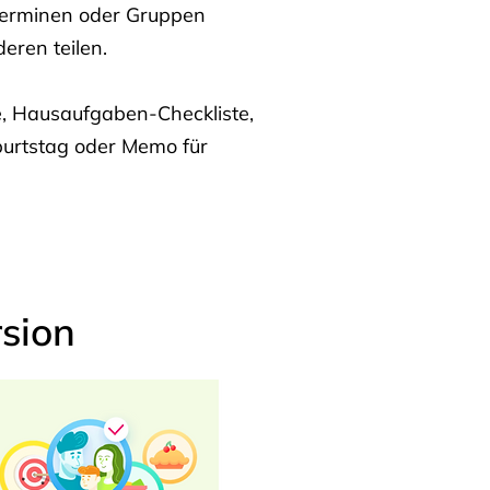
Terminen oder Gruppen
eren teilen.
te, Hausaufgaben-Checkliste,
burtstag oder Memo für
sion