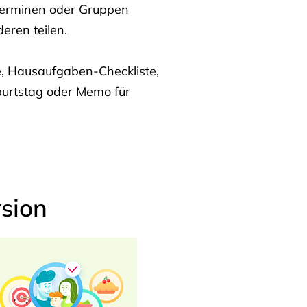
Terminen oder Gruppen
eren teilen.
te, Hausaufgaben-Checkliste,
burtstag oder Memo für
sion