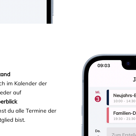
tand
ich im Kalender der
ieder auf
erblick
st du alle Termine der
glied bist.