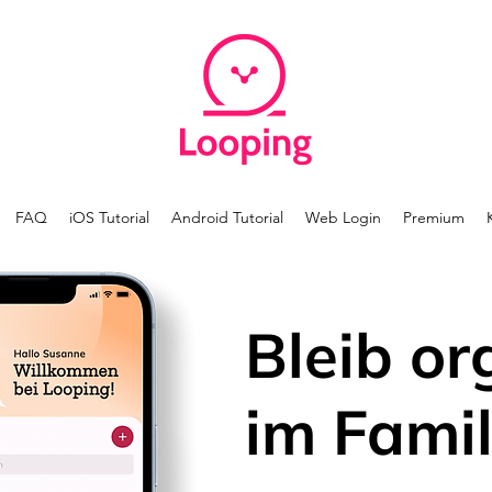
FAQ
iOS Tutorial
Android Tutorial
Web Login
Premium
Bleib or
im Famil