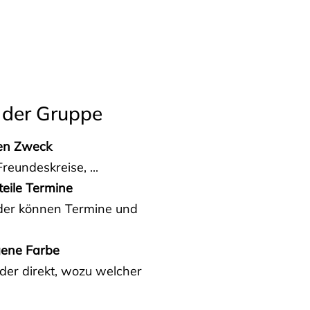
 der Gruppe
den Zweck
reundeskreise, ...
teile Termine
eder können Termine und
gene Farbe
der direkt, wozu welcher