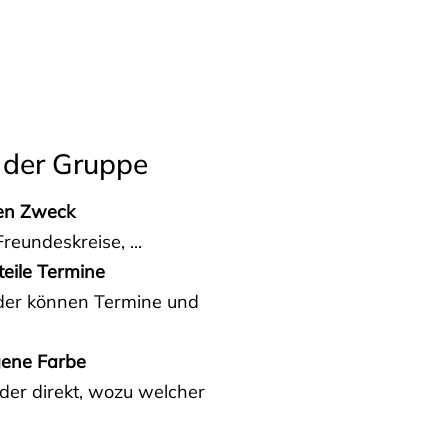
 der Gruppe
den Zweck
reundeskreise, ...
teile Termine
eder können Termine und
gene Farbe
der direkt, wozu welcher