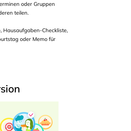
Terminen oder Gruppen
eren teilen.
te, Hausaufgaben-Checkliste,
burtstag oder Memo für
sion