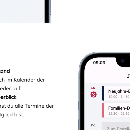
tand
ich im Kalender der
ieder auf
erblick
st du alle Termine der
glied bist.