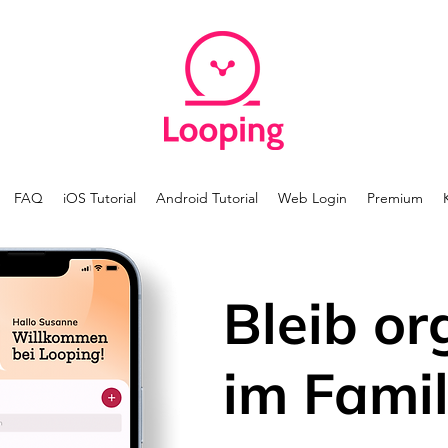
FAQ
iOS Tutorial
Android Tutorial
Web Login
Premium
Bleib or
im Famil