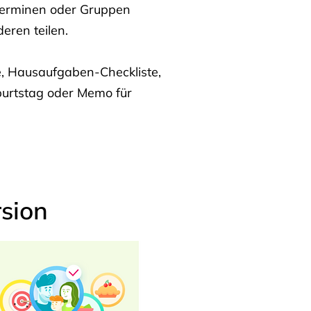
Terminen oder Gruppen
eren teilen.
te, Hausaufgaben-Checkliste,
burtstag oder Memo für
sion