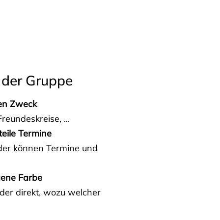
 der Gruppe
den Zweck
reundeskreise, ...
teile Termine
eder können Termine und
gene Farbe
der direkt, wozu welcher