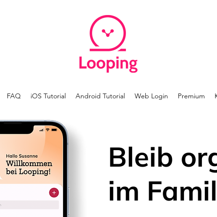
FAQ
iOS Tutorial
Android Tutorial
Web Login
Premium
Bleib or
im Famil