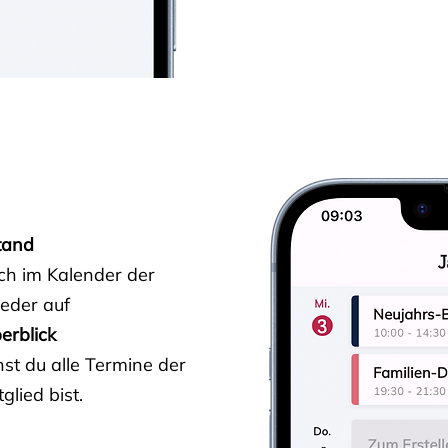
tand
ich im Kalender der
ieder auf
erblick
st du alle Termine der
glied bist.