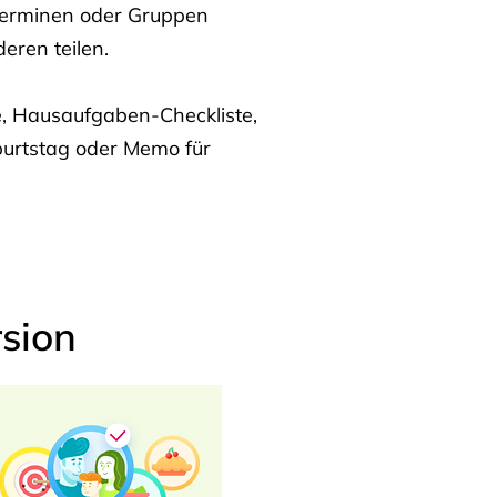
Terminen oder Gruppen
eren teilen.
te, Hausaufgaben-Checkliste,
burtstag oder Memo für
sion