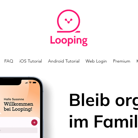
FAQ
iOS Tutorial
Android Tutorial
Web Login
Premium
Bleib or
im Famil