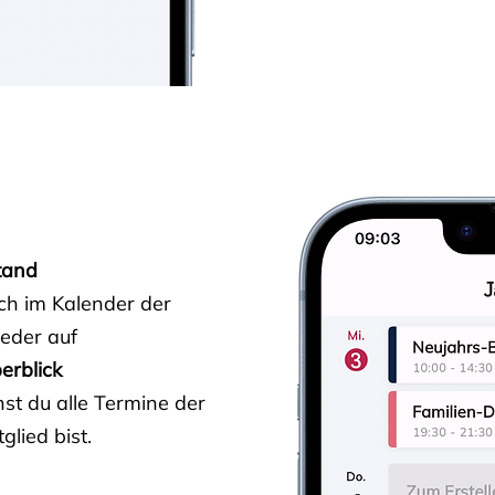
tand
ich im Kalender der
ieder auf
erblick
st du alle Termine der
glied bist.