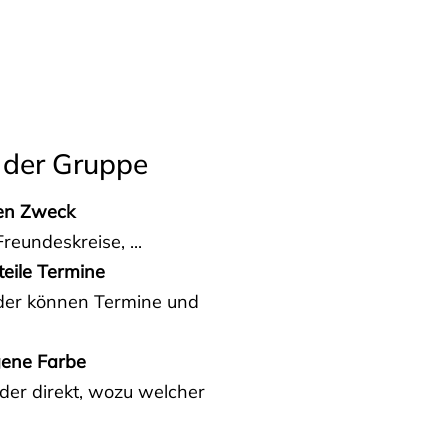
 der Gruppe
den Zweck
reundeskreise, ...
teile Termine
eder können Termine und
gene Farbe
der direkt, wozu welcher