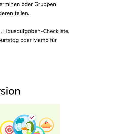
Terminen oder Gruppen
eren teilen.
te, Hausaufgaben-Checkliste,
burtstag oder Memo für
sion