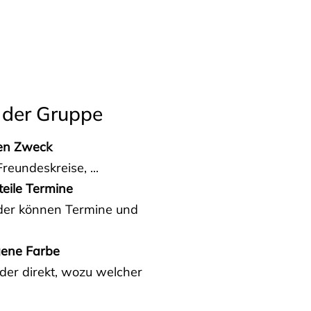
 der Gruppe
den Zweck
reundeskreise, ...
teile Termine
eder können Termine und
gene Farbe
der direkt, wozu welcher