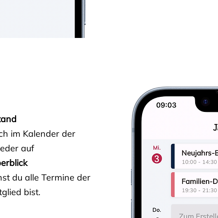
tand
ich im Kalender der
ieder auf
erblick
st du alle Termine der
glied bist.