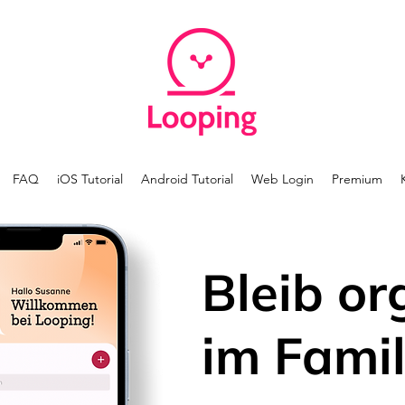
FAQ
iOS Tutorial
Android Tutorial
Web Login
Premium
Bleib or
im Famil