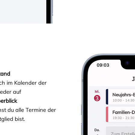
tand
ich im Kalender der
ieder auf
erblick
st du alle Termine der
glied bist.