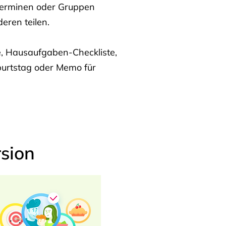
Terminen oder Gruppen
eren teilen.
te, Hausaufgaben-Checkliste,
burtstag oder Memo für
sion