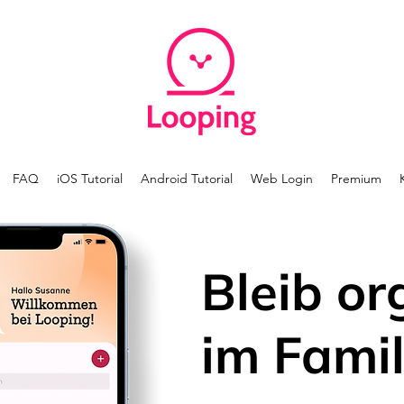
FAQ
iOS Tutorial
Android Tutorial
Web Login
Premium
Bleib or
im Famil