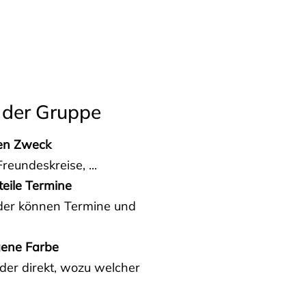
 der Gruppe
den Zweck
reundeskreise, ...
teile Termine
eder können Termine und
gene Farbe
der direkt, wozu welcher