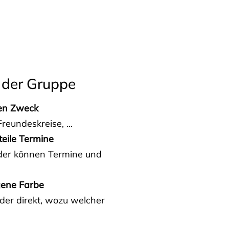
 der Gruppe
den Zweck
reundeskreise, ...
teile Termine
eder können Termine und
gene Farbe
der direkt, wozu welcher