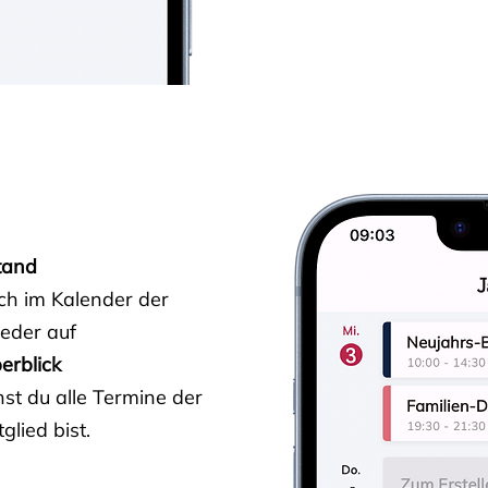
tand
ich im Kalender der
ieder auf
erblick
st du alle Termine der
glied bist.