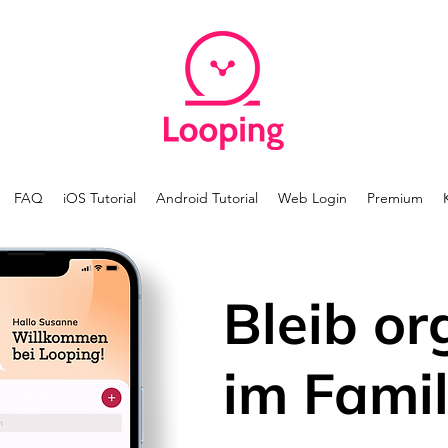
FAQ
iOS Tutorial
Android Tutorial
Web Login
Premium
Bleib or
im Famil