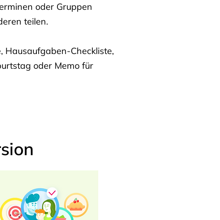
Terminen oder Gruppen
eren teilen.
te, Hausaufgaben-Checkliste,
burtstag oder Memo für
sion