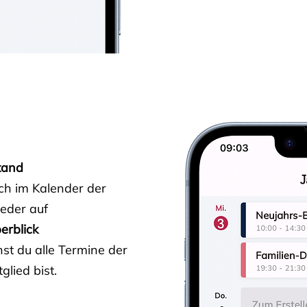
tand
ich im Kalender der
ieder auf
erblick
st du alle Termine der
glied bist.