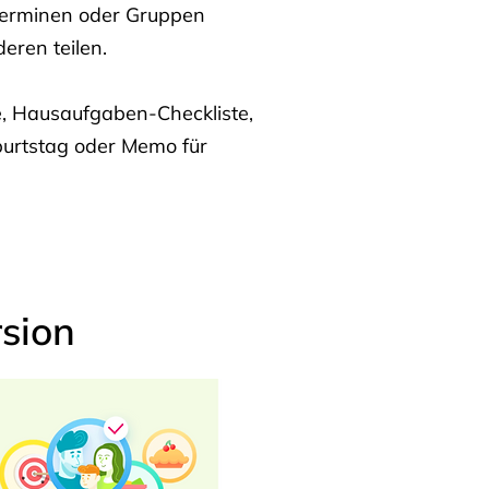
Terminen oder Gruppen
eren teilen.
te, Hausaufgaben-Checkliste,
burtstag oder Memo für
sion