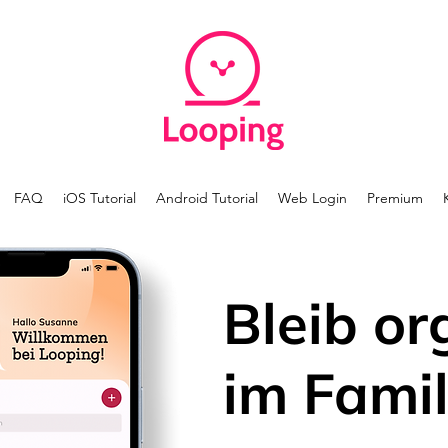
FAQ
iOS Tutorial
Android Tutorial
Web Login
Premium
Bleib or
im Famil