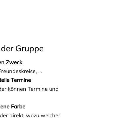
 der Gruppe
den Zweck
reundeskreise, ...
teile Termine
eder können Termine und
gene Farbe
der direkt, wozu welcher